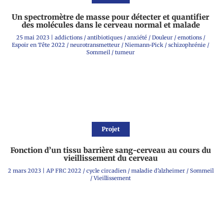
Un spectromètre de masse pour détecter et quantifier
des molécules dans le cerveau normal et malade
25 mai 2023
|
addictions
/
antibiotiques
/
anxiété
/
Douleur
/
emotions
/
Espoir en Tête 2022
/
neurotransmetteur
/
Niemann-Pick
/
schizophrénie
/
Sommeil
/
tumeur
Projet
Fonction d’un tissu barrière sang-cerveau au cours du
vieillissement du cerveau
2 mars 2023
|
AP FRC 2022
/
cycle circadien
/
maladie d'alzheimer
/
Sommeil
/
Vieillissement