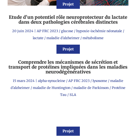
Projet
Etude d’un potentiel rôle neuroprotecteur du lactate
dans deux pathologies cérébrales distinctes
20 juin 2024
|
AP FRC 2023
/
glucose
/
hypoxie-ischémie néonatale
/
lactate
/
maladie d'alzheimer
/
métabolisme
Projet
Comprendre les mécanismes de sécrétion et
transport de protéines impliquées dans les maladies
neurodégénératives
15 mars 2024
|
alpha-synucleine
/
AP FRC 2023
/
lysosome
/
maladie
d'alzheimer
/
maladie de Huntington
/
maladie de Parkinson
/
Protéine
Tau
/
SLA
Projet