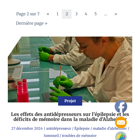
Page 2 sur 7
«
1
2
3
4
5
…
»
Dernière page »
Projet
Les effets des antidépresseurs sur l’épilepsie et les
déficits de mémoire dans la maladie d’Alzheimer
27 décembre 2024
|
antidépresseur
/
Épilepsie
/
maladie d'alzheimer
/
Sommeil
/
troubles de mémoire