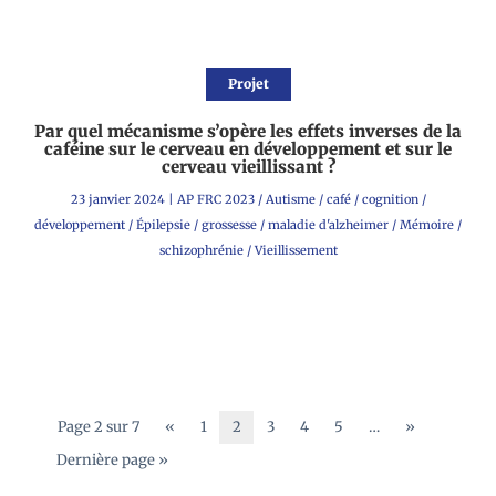
Projet
Par quel mécanisme s’opère les effets inverses de la
caféine sur le cerveau en développement et sur le
cerveau vieillissant ?
23 janvier 2024
|
AP FRC 2023
/
Autisme
/
café
/
cognition
/
développement
/
Épilepsie
/
grossesse
/
maladie d'alzheimer
/
Mémoire
/
schizophrénie
/
Vieillissement
Page 2 sur 7
«
1
2
3
4
5
…
»
Dernière page »