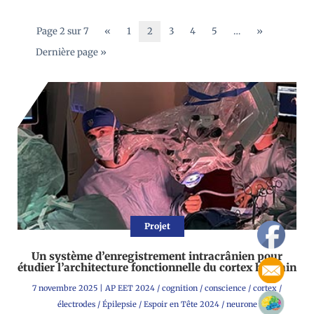
Page 2 sur 7
«
1
2
3
4
5
…
»
Dernière page »
Projet
Un système d’enregistrement intracrânien pour
étudier l’architecture fonctionnelle du cortex humain
7 novembre 2025
|
AP EET 2024
/
cognition
/
conscience
/
cortex
/
électrodes
/
Épilepsie
/
Espoir en Tête 2024
/
neurone