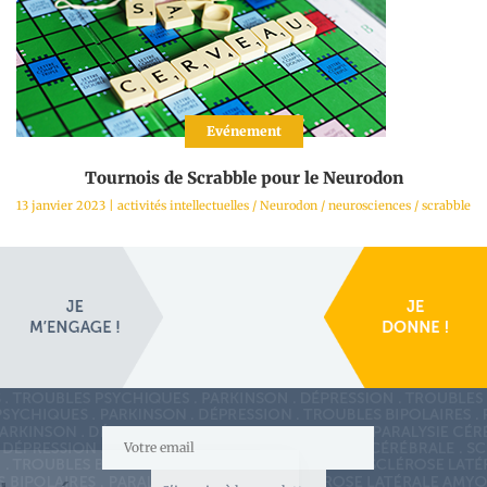
Evénement
Tournois de Scrabble pour le Neurodon
13 janvier 2023
|
activités intellectuelles
/
Neurodon
/
neurosciences
/
scrabble