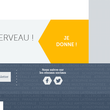
ERVEAU !
Nous suivre sur
les réseaux sociaux
sletter