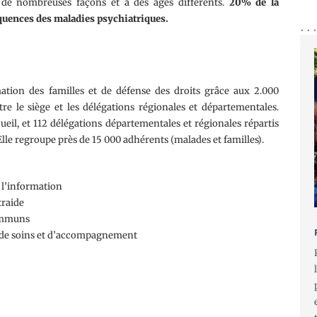
 de nombreuses façons et à des âges différents.
20% de la
équences des maladies psychiatriques.
mation des familles et de défense des droits grâce aux 2.000
ntre le siège et les délégations régionales et départementales.
ueil, et 112 délégations départementales et régionales répartis
 Elle regroupe près de 15 000 adhérents (malades et familles).
t l’information
traide
communs
s de soins et d’accompagnement