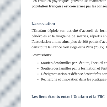
Les troubles psychiques peuvent se manifester
population française est concernée par les cons
L’association
L’Unafam déploie son activité d’accueil, de for
bénévoles et la vingtaine de salariés, répartis e
L’association anime ainsi plus de 300 points d’acc
dans toute la France. Son siège est à Paris (75017).
Ses missions :
Soutien des familles par l’écoute, l’accueil e
Soutien des familles par la formation et l’en
Déstigmatisation et défense des intérêts 
Recherche et innovation dans les pratique
Les liens étroits entre l’Unafam et la FRC