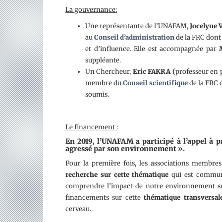
La gouvernance:
Une représentante de l’UNAFAM,
Jocelyne V
au
Conseil d’administration
de la FRC dont 
et d’influence. Elle est accompagnée par
suppléante.
Un Chercheur,
Eric FAKRA (
professeur en 
membre du
Conseil scientifique
de la FRC d
soumis.
Le financement :
En 2019, l’UNAFAM a participé à l’appel à p
agressé par son environnement ».
Pour la première fois, les associations membre
recherche sur cette thématique
qui est commune
comprendre l’impact de notre environnement sur l
financements sur cette
thématique transversal
cerveau.