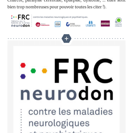
Charcot, paralysie cérébrale, épilepsie, dystonie, … elles sont
bien trop nombreuses pour pouvoir toutes les citer !).