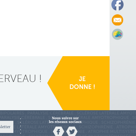
ERVEAU !
Nous suivre sur
les réseaux sociaux
sletter