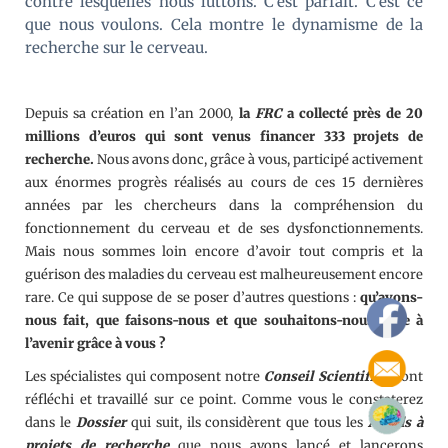
contre lesquelles nous luttons. C’est parfait. C’est ce
que nous voulons. Cela montre le dynamisme de la
recherche sur le cerveau.
Depuis sa création en l’an 2000,
la
FRC
a collecté près de 20
millions d’euros qui sont venus financer 333 projets de
recherche.
Nous avons donc, grâce à vous, participé activement
aux énormes progrès réalisés au cours de ces 15 dernières
années par les chercheurs dans la compréhension du
fonctionnement du cerveau et de ses dysfonctionnements.
Mais nous sommes loin encore d’avoir tout compris et la
guérison des maladies du cerveau est malheureusement encore
rare. Ce qui suppose de se poser d’autres questions :
qu’avons-
nous fait, que faisons-nous et que souhaitons-nous faire à
l’avenir grâce à vous ?
Les spécialistes qui composent notre
Conseil Scientifique
ont
réfléchi et travaillé sur ce point. Comme vous le constaterez
dans le
Dossier
qui suit, ils considèrent que tous les
Appels à
projets de
recherche
que nous avons lancé et lancerons