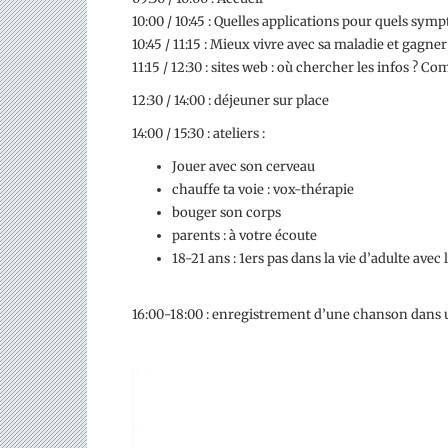
10:00 / 10:45 : Quelles applications pour quels sym
10:45 / 11:15 : Mieux vivre avec sa maladie et gagn
11:15 / 12:30 : sites web : où chercher les infos ? 
12:30 / 14:00 : déjeuner sur place
14:00 / 15:30 : ateliers :
Jouer avec son cerveau
chauffe ta voie : vox-thérapie
bouger son corps
parents : à votre écoute
18-21 ans : 1ers pas dans la vie d’adulte avec 
16:00-18:00 : enregistrement d’une chanson dans 
Lecteur
vidéo