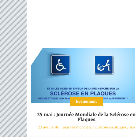
Evénement
25 mai : Journée Mondiale de la Sclérose en
Plaques
22 avril 2016
|
journée mondiale
/
Sclérose en plaques
/
sep