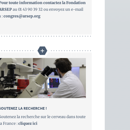
Pour toute information contactez la Fondation
ARSEP
au 01 43 90 39 32 ou envoyez un e-mail
à :
congres@arsep.org
SOUTENEZ LA RECHERCHE !
Soutenez la recherche sur le cerveau dans toute
la France :
cliquez ici