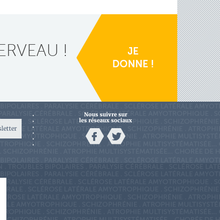
ERVEAU !
Nous suivre sur
les réseaux sociaux
sletter