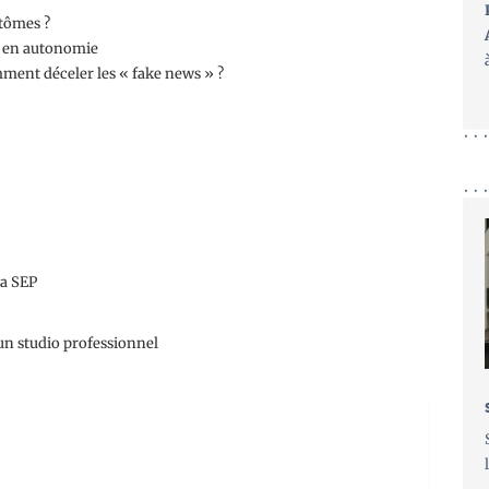
ptômes ?
er en autonomie
Comment déceler les « fake news » ?
la SEP
un studio professionnel