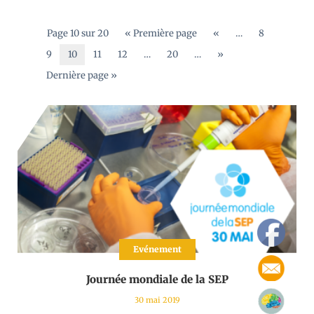
Page 10 sur 20
« Première page
«
…
8
9
10
11
12
…
20
…
»
Dernière page »
Evénement
Journée mondiale de la SEP
30 mai 2019