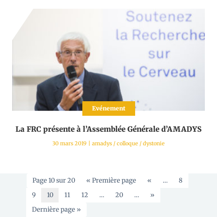
Evénement
La FRC présente à l’Assemblée Générale d’AMADYS
30 mars 2019
|
amadys
/
colloque
/
dystonie
Page 10 sur 20
« Première page
«
…
8
9
10
11
12
…
20
…
»
Dernière page »