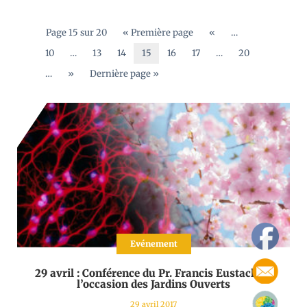
Page 15 sur 20
« Première page
«
…
10
…
13
14
15
16
17
…
20
…
»
Dernière page »
Evénement
29 avril : Conférence du Pr. Francis Eustache à
l’occasion des Jardins Ouverts
29 avril 2017