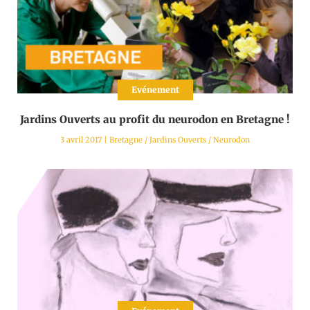
Evénement
Jardins Ouverts au profit du neurodon en Bretagne !
3 avril 2017
|
Bretagne
/
Jardins Ouverts
/
Neurodon