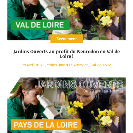
Evénement
Jardins Ouverts au profit du Neurodon en Val de
Loire !
29 avril 2017
|
Jardins Ouverts
/
Neurodon
/
Val-de-Loire