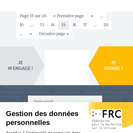
Page 15 sur 20
« Première page
«
…
10
…
13
14
15
16
17
…
20
…
»
Dernière page »
S'inscrire à la newsletter
Nous suivre sur
les réseaux sociaux