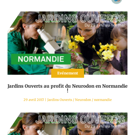
Evénement
Jardins Ouverts au profit du Neurodon en Normandie
!
29 avril 2017
|
Jardins Ouverts
/
Neurodon
/
normandie