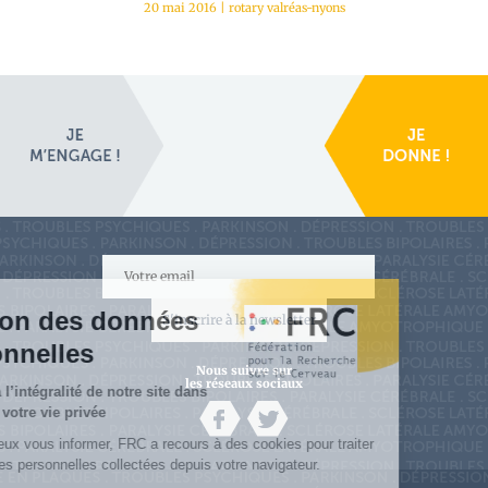
20 mai 2016
|
rotary valréas-nyons
S'inscrire à la newsletter
Nous suivre sur
les réseaux sociaux