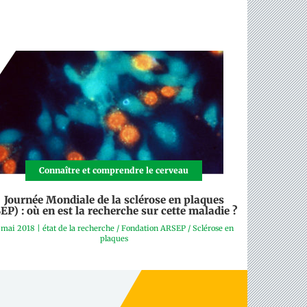
Connaître et comprendre le cerveau
Journée Mondiale de la sclérose en plaques
SEP) : où en est la recherche sur cette maladie ?
 mai 2018
|
état de la recherche
/
Fondation ARSEP
/
Sclérose en
plaques