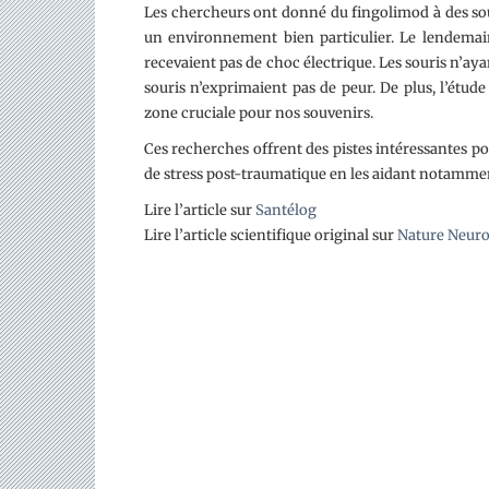
Les chercheurs ont donné du fingolimod à des sou
un environnement bien particulier. Le lendemai
recevaient pas de choc électrique. Les souris n’ayan
souris n’exprimaient pas de peur. De plus, l’étu
zone cruciale pour nos souvenirs.
Ces recherches offrent des pistes intéressantes 
de stress post-traumatique en les aidant notammen
Lire l’article sur
Santélog
Lire l’article scientifique original sur
Nature Neuro