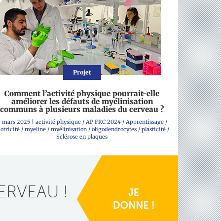
Projet
Comment l’activité physique pourrait-elle
améliorer les défauts de myélinisation
communs à plusieurs maladies du cerveau ?
 mars 2025
|
activité physique
/
AP FRC 2024
/
Apprentissage
/
otricité
/
myeline
/
myélinisation
/
oligodendrocytes
/
plasticité
/
Sclérose en plaques
ERVEAU !