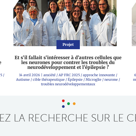
Projet
Et s’il fallait s’intéresser à d’autres cellules que
e
les neurones pour contrer les troubles du
neurodéveloppement et l’épilepsie ?
25
/
14 avril 2026
|
anxiété
/
AP FRC 2025
/
approche innovante
/
6
Autisme
/
cible thérapeutique
/
Épilepsie
/
Microglie
/
neurone
/
m
troubles neurodéveloppementaux
Z LA RECHERCHE SUR LE C