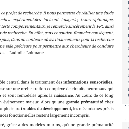
 ce projet de recherche. Il nous permettra de réaliser une étude
hes expérimentales incluant imagerie, transcriptomique,
des tests comportementaux.
Je remercie sincèrement la FRC ainsi
t de recherche. En effet, sans ce soutien financier conséquent,
De plus, dans un contexte où les financements pour la recherche
st une aide précieuse pour permettre aux chercheurs de conduire
s
. » – Ludmilla Lokmane
ôle central dans le traitement des
informations
sensorielles,
se sur une orchestration complexe de circuits neuronaux qui
e
et sont remodelés après la
naissance
. Au cours de ce long
un événement majeur. Alors qu’une
grande prématurité
chez
ur plusieurs
troubles du développement,
les mécanismes précis
uences fonctionnelles restent largement incompris.
ntré, grâce à des modèles murins, qu’une grande prématurité