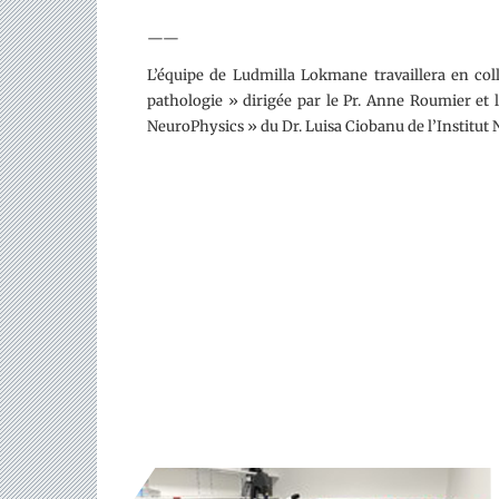
——
L’équipe de Ludmilla Lokmane travaillera en coll
pathologie » dirigée par le Pr. Anne Roumier et l
NeuroPhysics » du Dr. Luisa Ciobanu de l’Institut 