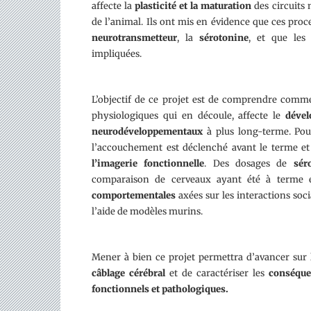
affecte la
plasticité et la maturation
des circuits
de l’animal. Ils ont mis en évidence que ces pro
neurotransmetteur
, la
sérotonine
, et que le
impliquées.
L’objectif de ce projet est de comprendre com
physiologiques qui en découle, affecte le
déve
neurodéveloppementaux
à plus long-terme. Pou
l’accouchement est déclenché avant le terme 
l’imagerie fonctionnelle
. Des dosages de
sér
comparaison de cerveaux ayant été à terme e
comportementales
axées sur les interactions soci
l’aide de modèles murins.
Mener à bien ce projet permettra d’avancer sur
câblage cérébral
et de caractériser les
conséque
fonctionnels et pathologiques.