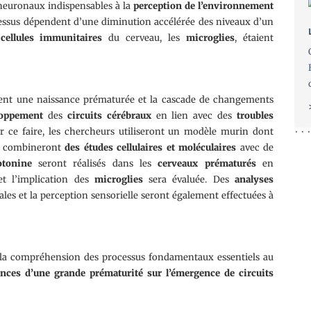
 neuronaux indispensables à la
perception de l’environnement
cessus dépendent d’une diminution accélérée des niveaux d’un
s
cellules immunitaires
du cerveau, les
microglies
, étaient
ment une naissance prématurée et la cascade de changements
loppement
des
circuits cérébraux
en lien avec des
troubles
r ce faire, les chercheurs utiliseront un modèle murin dont
et combineront
des études cellulaires et moléculaires
avec de
otonine
seront réalisés dans les
cerveaux prématurés
en
t l’implication des
microglies
sera évaluée. Des
analyses
ales et la perception sensorielle seront également effectuées à
 la compréhension des processus fondamentaux essentiels au
nces d’une grande prématurité sur l’émergence de circuits