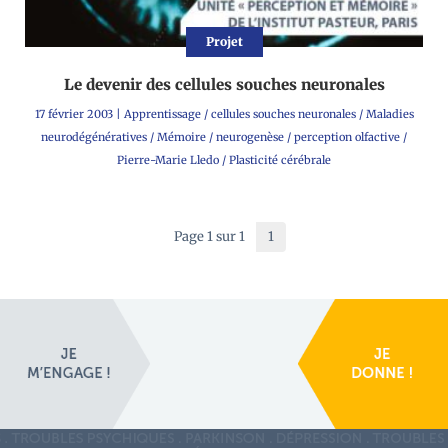
Projet
Le devenir des cellules souches neuronales
17 février 2003
|
Apprentissage
/
cellules souches neuronales
/
Maladies
neurodégénératives
/
Mémoire
/
neurogenèse
/
perception olfactive
/
Pierre-Marie Lledo
/
Plasticité cérébrale
Page 1 sur 1
1