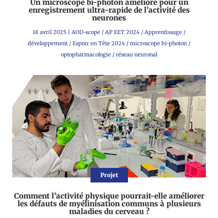
Un microscope bi-photon amélioré pour un
enregistrement ultra-rapide de l’activité des
neurones
18 avril 2025
|
AOD-scope
/
AP EET 2024
/
Apprentissage
/
développement
/
Espoir en Tête 2024
/
microscope bi-photon
/
optopharmacologie
/
réseau neuronal
Projet
Comment l’activité physique pourrait-elle améliorer
les défauts de myélinisation communs à plusieurs
maladies du cerveau ?