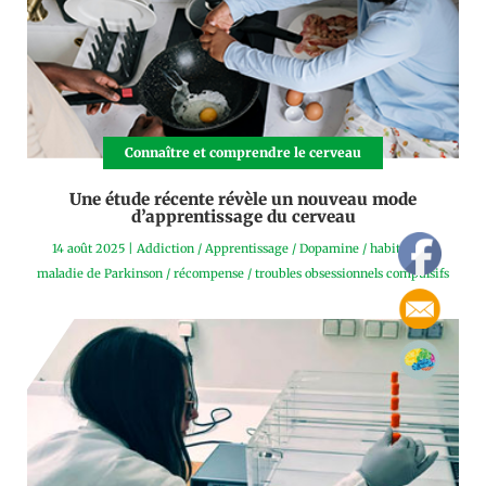
Connaître et comprendre le cerveau
Une étude récente révèle un nouveau mode
d’apprentissage du cerveau
14 août 2025
|
Addiction
/
Apprentissage
/
Dopamine
/
habitudes
/
maladie de Parkinson
/
récompense
/
troubles obsessionnels compulsifs