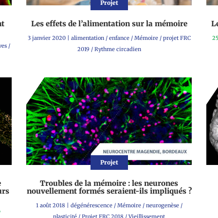
Projet
nt
Les effets de l’alimentation sur la mémoire
L
3 janvier 2020
|
alimentation
/
enfance
/
Mémoire
/
projet FRC
25
ves
/
2019
/
Rythme circadien
Projet
e
Troubles de la mémoire : les neurones
urs
nouvellement formés seraient-ils impliqués ?
1 août 2018
|
dégénérescence
/
Mémoire
/
neurogenèse
/
/
plasticité
/
Projet FRC 2018
/
Vieillissement