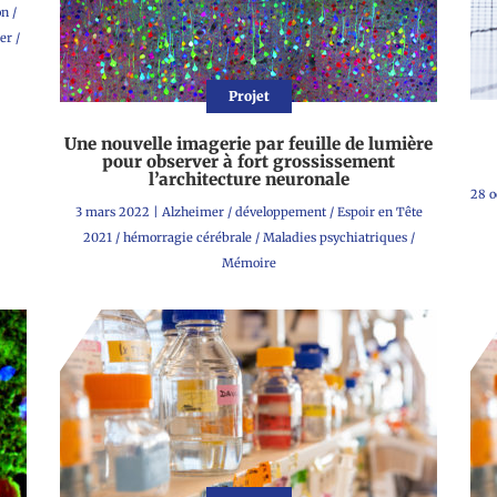
on
/
er
/
Projet
Une nouvelle imagerie par feuille de lumière
pour observer à fort grossissement
l’architecture neuronale
28 o
3 mars 2022
|
Alzheimer
/
développement
/
Espoir en Tête
2021
/
hémorragie cérébrale
/
Maladies psychiatriques
/
Mémoire