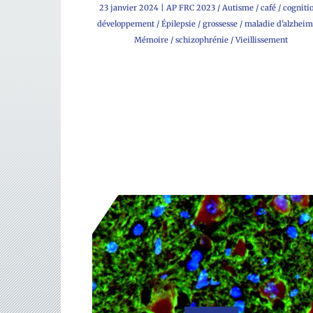
23 janvier 2024
|
AP FRC 2023
/
Autisme
/
café
/
cogniti
développement
/
Épilepsie
/
grossesse
/
maladie d'alzheim
Mémoire
/
schizophrénie
/
Vieillissement