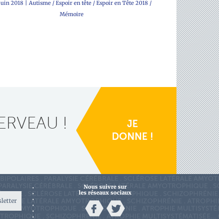
juin 2018
|
Autisme
/
Espoir en tête
/
Espoir en Tête 2018
/
Mémoire
ERVEAU !
Nous suivre sur
les réseaux sociaux
sletter