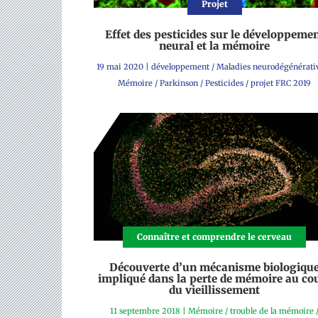
Projet
Effet des pesticides sur le développeme
neural et la mémoire
19 mai 2020
|
développement
/
Maladies neurodégénérati
Mémoire
/
Parkinson
/
Pesticides
/
projet FRC 2019
Connaître et comprendre le cerveau
Découverte d’un mécanisme biologiqu
impliqué dans la perte de mémoire au co
du vieillissement
11 septembre 2018
|
Mémoire
/
trouble de la mémoire