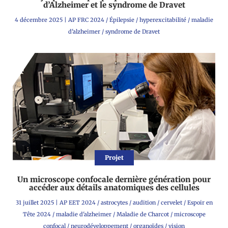
d’Alzheimer et le syndrome de Dravet
4 décembre 2025
|
AP FRC 2024
/
Épilepsie
/
hyperexcitabilité
/
maladie
d'alzheimer
/
syndrome de Dravet
Projet
Un microscope confocale dernière génération pour
accéder aux détails anatomiques des cellules
31 juillet 2025
|
AP EET 2024
/
astrocytes
/
audition
/
cervelet
/
Espoir en
Tête 2024
/
maladie d'alzheimer
/
Maladie de Charcot
/
microscope
confocal
/
neurodéveloppement
/
organoïdes
/
vision