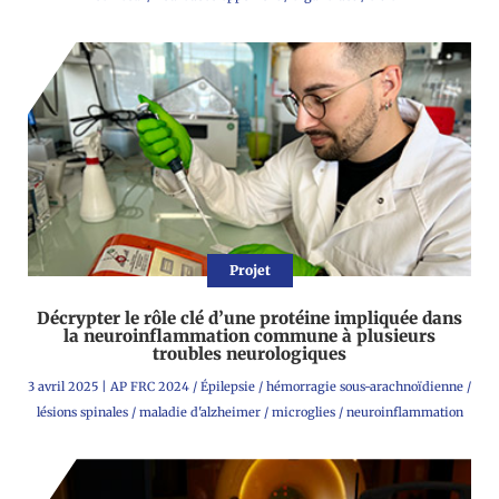
Projet
Décrypter le rôle clé d’une protéine impliquée dans
la neuroinflammation commune à plusieurs
troubles neurologiques
3 avril 2025
|
AP FRC 2024
/
Épilepsie
/
hémorragie sous-arachnoïdienne
/
lésions spinales
/
maladie d'alzheimer
/
microglies
/
neuroinflammation