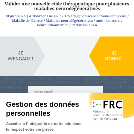
Valider une nouvelle cible thérapeutique pour plusieurs
maladies neurodégénératives
10 juin 2026
|
Alzheimer
/
AP FRC 2025
/
dégénérescence fronto-temporale
/
Maladie de Charcot
/
Maladies neurodégénératives
/
mort neuronale
/
neuroinflammation
/
Parkinson
/
SLA
S'inscrire à la newsletter
Nous suivre sur
les réseaux sociaux