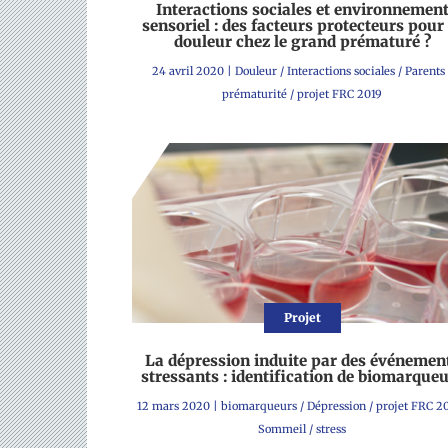
Interactions sociales et environnemen
sensoriel : des facteurs protecteurs pour 
douleur chez le grand prématuré ?
24 avril 2020
|
Douleur
/
Interactions sociales
/
Parents
prématurité
/
projet FRC 2019
Projet
La dépression induite par des événemen
stressants : identification de biomarque
12 mars 2020
|
biomarqueurs
/
Dépression
/
projet FRC 2
Sommeil
/
stress