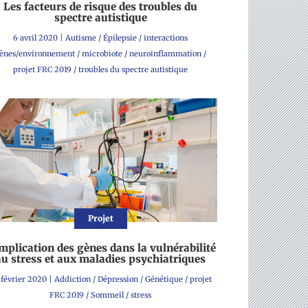
Les facteurs de risque des troubles du
spectre autistique
6 avril 2020
|
Autisme
/
Épilepsie
/
interactions
ènes/environnement
/
microbiote
/
neuroinflammation
/
projet FRC 2019
/
troubles du spectre autistique
Projet
implication des gènes dans la vulnérabilité
au stress et aux maladies psychiatriques
 février 2020
|
Addiction
/
Dépression
/
Génétique
/
projet
FRC 2019
/
Sommeil
/
stress