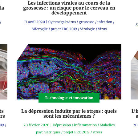
t
Les infections virales au cours de la
la
grossesse : un risque pour le cerveau en
développement
/
17 avril 2020
|
Cytomégalovirus
/
grossesse
/
infection
/
g
Microglie
/
projet FRC 2019
/
Virologie
/
Virus
Technologie et innovation
ts
La dépression induite par le stress : quels
L’
urs
sont les mécanismes ?
019
/
20 février 2020
|
Dépression
/
inflammation
/
Maladies
20
psychiatriques
/
projet FRC 2019
/
stress