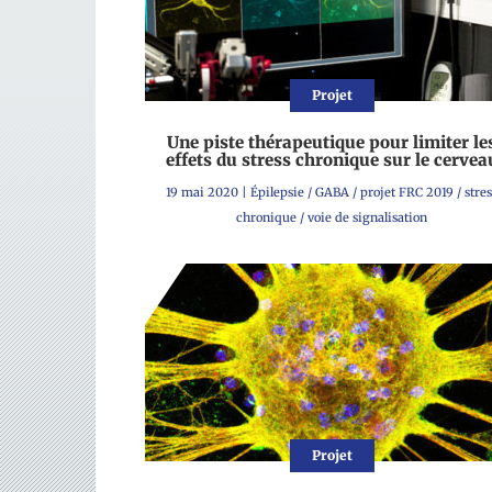
Projet
Une piste thérapeutique pour limiter le
effets du stress chronique sur le cervea
19 mai 2020
|
Épilepsie
/
GABA
/
projet FRC 2019
/
stres
chronique
/
voie de signalisation
Projet