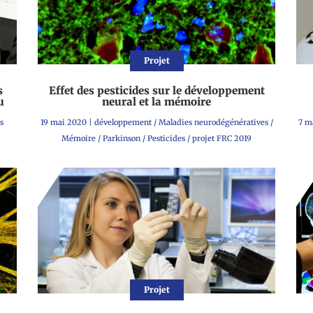
Projet
s
Effet des pesticides sur le développement
u
neural et la mémoire
s
19 mai 2020
|
développement
/
Maladies neurodégénératives
/
7 m
Mémoire
/
Parkinson
/
Pesticides
/
projet FRC 2019
Projet