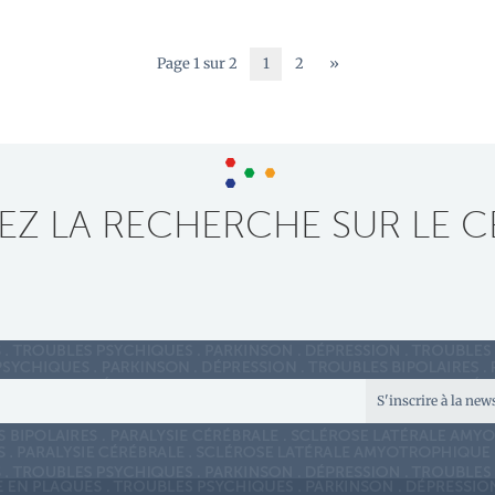
Page 1 sur 2
1
2
»
Z LA RECHERCHE SUR LE C
S'inscrire à la new