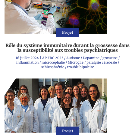
Projet
Rôle du système immunitaire durant la grossesse dans
la susceptibilité aux troubles psychiatriques
16 juillet 2024
|
AP FRC 2023
/
Autisme
/
Dopamine
/
grossesse
/
inflammation
/
microcéphalie
/
Microglie
/
paralysie cérébrale
/
schizophrénie
/
trouble bipolaire
Projet