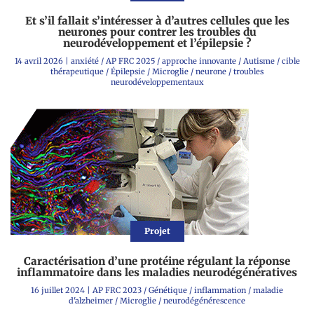
Et s’il fallait s’intéresser à d’autres cellules que les
neurones pour contrer les troubles du
neurodéveloppement et l’épilepsie ?
14 avril 2026
|
anxiété
/
AP FRC 2025
/
approche innovante
/
Autisme
/
cible
thérapeutique
/
Épilepsie
/
Microglie
/
neurone
/
troubles
neurodéveloppementaux
Projet
Caractérisation d’une protéine régulant la réponse
inflammatoire dans les maladies neurodégénératives
16 juillet 2024
|
AP FRC 2023
/
Génétique
/
inflammation
/
maladie
d'alzheimer
/
Microglie
/
neurodégénérescence