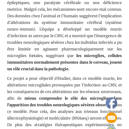
épileptiques, une paralysie cérébrale ou une déficience
motrice
.
Malgré cela, les mécanismes sont encore mal connus.
Des données chez l’animal et l’humain suggèrent l’implication
d’altérations du système immunitaire cérébral (système
neuro-immun). L’équipe a développé un modèle murin
d’infection
in utero
par le CMV, et a montré que l’émergence de
troubles neurologiques sévères chez les individus infectés a pu
être limitée en agissant pharmacologiquement sur les
microglies fœtales, suggérant que
les microglies, cellules
immunitaires normalement présentes dans le cerveau, jouent
un rôle crucial dans la pathologie.
Ce projet a pour objectif d’étudier, dans ce modèle murin, les
altérations microgliales provoquées par l’infection au CMV, et
les conséquences de ces altérations sur les réseaux neuronaux,
afin de
mieux comprendre le rôle des microglies dans
l’apparition des troubles neurologiques sévères observés
dans
ce modèle. Pour cela, des analyses aux niveaux fonctionnel
(électrophysiologie) et moléculaire (RNAseq) seront effectuées.
De plus des stratégies thérapeutiques expérimentales, en