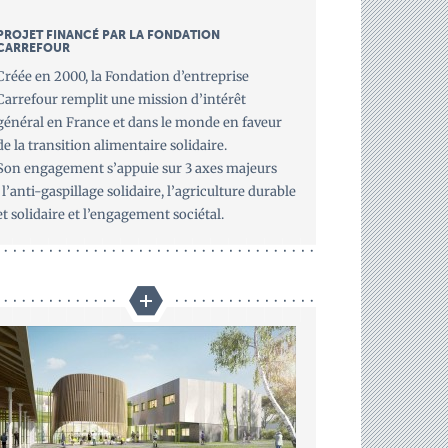
PROJET FINANCÉ PAR LA FONDATION
CARREFOUR
Créée en 2000, la Fondation d’entreprise
Carrefour remplit une mission d’intérêt
général en France et dans le monde en faveur
de la transition alimentaire solidaire.
Son engagement s’appuie sur 3 axes majeurs
: l’anti-gaspillage solidaire, l’agriculture durable
et solidaire et l’engagement sociétal.