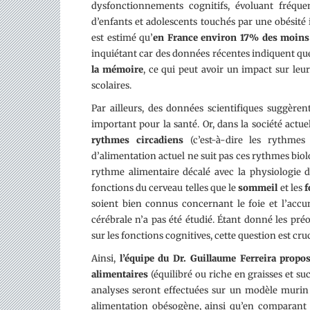
dysfonctionnements cognitifs, évoluant fréq
d’enfants et adolescents touchés par une obésité
est estimé qu’
en France environ 17% des moins 
inquiétant car des données récentes indiquent q
la mémoire
, ce qui peut avoir un impact sur leu
scolaires.
Par ailleurs, des données scientifiques suggère
important pour la santé. Or, dans la société actue
rythmes circadiens
(c’est-à-dire les rythme
d’alimentation actuel ne suit pas ces rythmes biolo
rythme alimentaire décalé avec la physiologie 
fonctions du cerveau telles que le
sommeil
et les
f
soient bien connus concernant le foie et l’accum
cérébrale n’a pas été étudié. Étant donné les pré
sur les fonctions cognitives, cette question est cruc
Ainsi,
l’équipe du Dr. Guillaume Ferreira propos
alimentaires
(équilibré ou riche en graisses et su
analyses seront effectuées sur un modèle murin 
alimentation obésogène, ainsi qu’en comparant