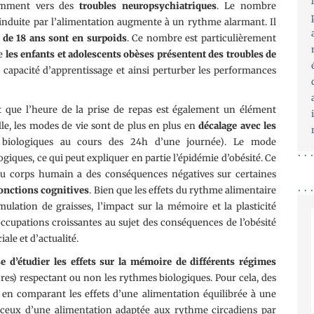
uemment vers des
troubles neuropsychiatriques
. Le nombre
 induite par l’alimentation augmente à un rythme alarmant. Il
de 18 ans sont en surpoids
. Ce nombre est particulièrement
ue
les enfants et adolescents obèses présentent des troubles de
r capacité d’apprentissage et ainsi perturber les performances
nt que l’heure de la prise de repas est également un élément
lle, les modes de vie sont de plus en plus en
décalage avec les
s biologiques au cours des 24h d’une journée). Le mode
giques, ce qui peut expliquer en partie l’épidémie d’obésité. Ce
du corps humain a des conséquences négatives sur certaines
onctions cognitives
. Bien que les effets du rythme alimentaire
ulation de graisses, l’impact sur la mémoire et la plasticité
occupations croissantes au sujet des conséquences de l’obésité
iale et d’actualité.
e d’étudier les effets sur la mémoire de différents régimes
cres) respectant ou non les rythmes biologiques. Pour cela, des
en comparant les effets d’une alimentation équilibrée à une
 ceux d’une alimentation adaptée aux rythme circadiens par