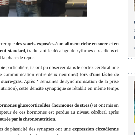
trer que
des souris exposées à un aliment riche en sucre et en
ment standard
, traduisant le décalage de rythmes circadiens et
 la phase de repos.
e particulière, ils ont pu observer dans le cortex cérébral une
e communication entre deux neurones)
lors d’une tâche de
 sucre-gras
. Après 4 semaines de synchronisation de la prise
utrition), cette densité synaptique se rétablit en même temps
hormones glucocorticoïdes (hormones de stress)
et ont mis en
écepteur de ces hormones est perdue au niveau cérébral après
taurée par la chrononutrition.
es de plasticité des synapses ont une
expression circadienne