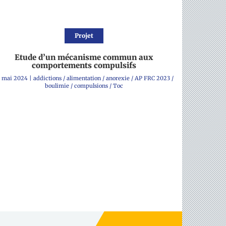
Projet
Etude d’un mécanisme commun aux
comportements compulsifs
5 mai 2024
|
addictions
/
alimentation
/
anorexie
/
AP FRC 2023
/
boulimie
/
compulsions
/
Toc