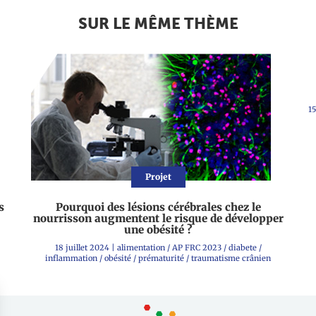
SUR LE MÊME THÈME
1
Projet
s
Pourquoi des lésions cérébrales chez le
nourrisson augmentent le risque de développer
une obésité ?
18 juillet 2024
|
alimentation
/
AP FRC 2023
/
diabete
/
inflammation
/
obésité
/
prématurité
/
traumatisme crânien