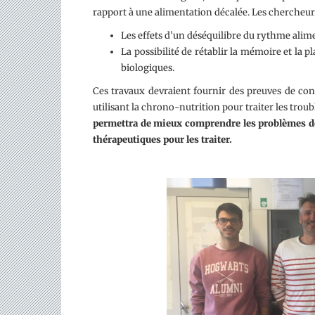
rapport à une alimentation décalée. Les chercheurs
Les effets d’un déséquilibre du rythme alime
La possibilité de rétablir la mémoire et la 
biologiques.
Ces travaux devraient fournir des preuves de con
utilisant la chrono-nutrition pour traiter les trou
permettra de mieux comprendre les problèmes de 
thérapeutiques pour les traiter.