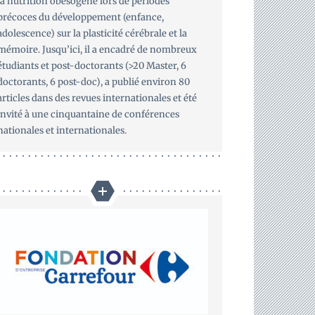
la nutrition obésogène lors de périodes
précoces du développement (enfance,
adolescence) sur la plasticité cérébrale et la
mémoire. Jusqu’ici, il a encadré de nombreux
étudiants et post-doctorants (>20 Master, 6
doctorants, 6 post-doc), a publié environ 80
articles dans des revues internationales et été
invité à une cinquantaine de conférences
nationales et internationales.