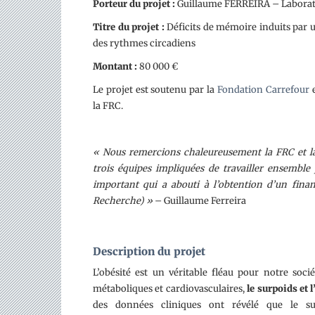
Porteur du projet :
Guillaume FERREIRA – Laborat
Titre du projet :
Déficits de mémoire induits par u
des rythmes circadiens
Montant :
80 000 €
Le projet est soutenu par la
Fondation Carrefour
e
la FRC.
« Nous remercions chaleureusement la FRC et l
trois équipes impliquées de travailler ensembl
important qui a abouti à l’obtention d’un fin
Recherche) »
– Guillaume Ferreira
Description du projet
L’obésité est un véritable fléau pour notre soci
métaboliques et cardiovasculaires,
le surpoids et 
des données cliniques ont révélé que le su