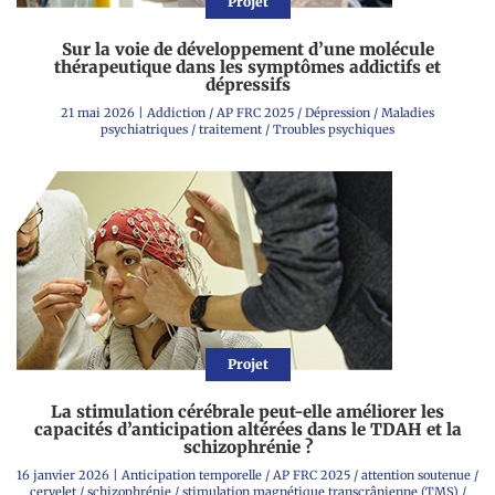
Projet
Sur la voie de développement d’une molécule
thérapeutique dans les symptômes addictifs et
dépressifs
21 mai 2026
|
Addiction
/
AP FRC 2025
/
Dépression
/
Maladies
psychiatriques
/
traitement
/
Troubles psychiques
Projet
La stimulation cérébrale peut-elle améliorer les
capacités d’anticipation altérées dans le TDAH et la
schizophrénie ?
16 janvier 2026
|
Anticipation temporelle
/
AP FRC 2025
/
attention soutenue
/
cervelet
/
schizophrénie
/
stimulation magnétique transcrânienne (TMS)
/