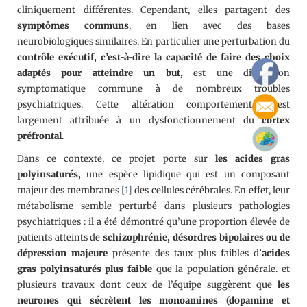
cliniquement différentes. Cependant, elles partagent des
symptômes communs
, en lien avec des bases
neurobiologiques similaires. En particulier une perturbation du
contrôle exécutif, c’est-à-dire la capacité de faire des choix
adaptés pour atteindre un but,
est une dimension
symptomatique commune à de nombreux troubles
psychiatriques. Cette altération comportementale est
largement attribuée à un dysfonctionnement du
cortex
préfrontal
.
Dans ce contexte, ce projet porte sur
les acides gras
polyinsaturés,
une espèce lipidique qui est un composant
majeur des membranes
[1]
des cellules cérébrales. En effet, leur
métabolisme semble perturbé dans plusieurs pathologies
psychiatriques : il a été démontré qu’une proportion élevée de
patients atteints de
schizophrénie, désordres bipolaires ou de
dépression majeure
présente des taux plus faibles d’
acides
gras polyinsaturés plus faible
que la population générale. et
plusieurs travaux dont ceux de l’équipe suggèrent que
les
neurones qui sécrètent les monoamines (dopamine et