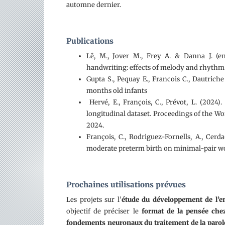
automne dernier.
Publications
Lê, M., Jover M., Frey A. & Danna J. (e
handwriting: effects of melody and rhythm.
Gupta S., Pequay E., Francois C., Dautrich
months old infants
Hervé, E., François, C., Prévot, L. (2024
longitudinal dataset. Proceedings of the W
2024.
François, C., Rodriguez-Fornells, A., Cerd
moderate preterm birth on minimal-pair wo
Prochaines utilisations prévues
Les projets sur l’
étude du développement de l’e
objectif de préciser le
format de la pensée che
fondements neuronaux du traitement de la parol