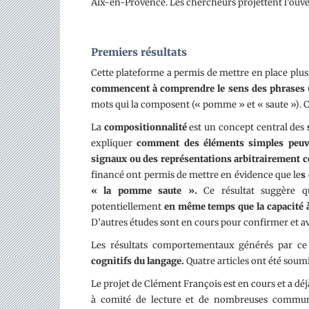
Aix-en-Provence. Les chercheurs projettent l’ouver
Premiers résultats
Cette plateforme a permis de mettre en place plus
commencent à comprendre le sens des phrases
mots qui la composent (« pomme » et « saute »). Cet
La
compositionnalité
est un concept central des
expliquer
comment des éléments simples peuv
signaux ou des représentations arbitrairement 
financé ont permis de mettre en évidence que le
s
« la pomme saute ».
Ce résultat suggère q
potentiellement
en même temps que la capacité 
D’autres études sont en cours pour confirmer et a
Les résultats comportementaux générés par ce
cognitifs du langage.
Quatre articles ont été soum
Le projet de Clément François est en cours et a dé
à comité de lecture et de nombreuses communi