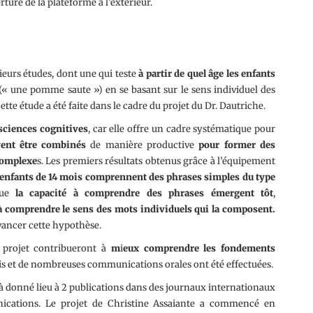
ture de la plateforme à l’extérieur.
ieurs études, dont une qui teste
à partir de quel âge les enfants
(« une pomme saute ») en se basant sur le sens individuel des
te étude a été faite dans le cadre du projet du Dr. Dautriche.
sciences cognitives
, car elle offre un cadre systématique pour
ent être combinés
de manière productive
pour former des
complexe
s. Les premiers résultats obtenus grâce à l’équipement
 enfants de 14 mois comprennent des phrases simples du type
ue
la capacité à comprendre des phrases émergent tôt
,
à comprendre le sens des mots individuels qui la composent.
vancer cette hypothèse.
 projet contribueront à
m
i
eux comprendre les fondements
is et de nombreuses communications orales ont été effectuées.
jà donné lieu à 2 publications dans des journaux internationaux
cations. Le projet de Christine Assaiante a commencé en