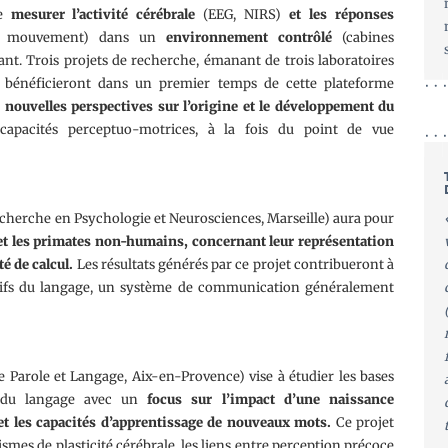
de
mesurer l’activité cérébrale
(EEG, NIRS)
et les
réponses
 de mouvement) dans un
environnement contrôlé
(cabines
ant. Trois projets de recherche, émanant de trois laboratoires
le, bénéficieront dans un premier temps de cette plateforme
e nouvelles perspectives sur l’origine et le développement du
apacités perceptuo-motrices, à la fois du point de vue
cherche en Psychologie et Neurosciences, Marseille) aura pour
t les primates non-humains, concernant leur représentation
é de calcul.
Les résultats générés par ce projet contribueront à
ifs du langage, un système de communication généralement
 Parole et Langage, Aix-en-Provence) vise à étudier les bases
t du langage avec un
focus sur
l’impact d’une naissance
et les capacités d’apprentissage
de nouveaux mots.
Ce projet
es de plasticité cérébrale, les liens entre perception précoce