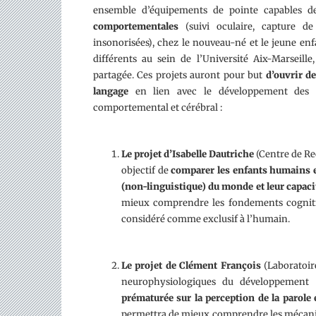
ensemble d’équipements de pointe capables 
comportementales
(suivi oculaire, capture
insonorisées), chez le nouveau-né et le jeune enf
différents au sein de l’Université Aix-Marseil
partagée. Ces projets auront pour but
d’ouvrir d
langage
en lien avec le développement des c
comportemental et cérébral :
Le projet d’Isabelle Dautriche
(Centre de Re
objectif de
comparer les enfants humains e
(non-linguistique) du monde et leur capacit
mieux comprendre les fondements cognit
considéré comme exclusif à l’humain.
Le projet de Clément François
(Laboratoire
neurophysiologiques du développemen
prématurée sur la perception de la parole 
permettra de mieux comprendre les mécanism