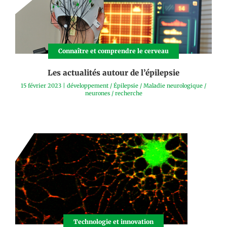
Connaître et comprendre le cerveau
Les actualités autour de l’épilepsie
15 février 2023
|
développement
/
Épilepsie
/
Maladie neurologique
/
neurones
/
recherche
Technologie et innovation