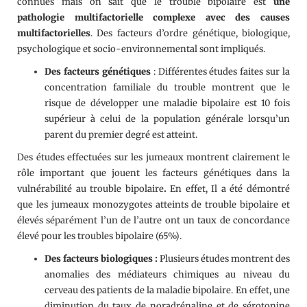
connues mais on sait que le trouble bipolaire est
une
pathologie multifactorielle complexe avec des causes
multifactorielles
. Des facteurs d’ordre génétique, biologique,
psychologique et socio-environnemental sont impliqués.
Des facteurs génétique
s
: Différentes études faites sur la
concentration familiale du trouble montrent que le
risque de développer une maladie bipolaire est 10 fois
supérieur à celui de la population générale lorsqu’un
parent du premier degré est atteint.
Des études effectuées sur les jumeaux montrent clairement le
rôle important que jouent les facteurs génétiques dans la
vulnérabilité au trouble bipolaire
.
En effet, Il a été démontré
que les jumeaux monozygotes atteints de trouble bipolaire et
élevés séparément l’un de l’autre ont un taux de concordance
élevé pour les troubles bipolaire (65%).
Des facteurs biologiques :
Plusieurs études montrent des
anomalies des médiateurs chimiques au niveau du
cerveau des patients de la maladie bipolaire. En effet, une
diminution du taux de noradrénaline et de sérotonine