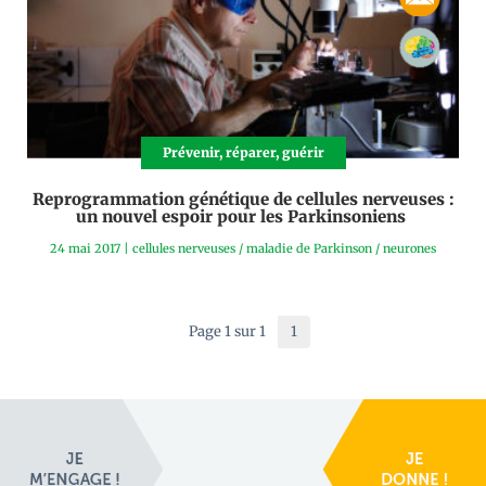
Prévenir, réparer, guérir
Reprogrammation génétique de cellules nerveuses :
un nouvel espoir pour les Parkinsoniens
24 mai 2017
|
cellules nerveuses
/
maladie de Parkinson
/
neurones
Page 1 sur 1
1