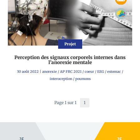
Projet
Perception des signaux corporels internes dans
l’anorexie mentale
30 août 2022
|
anorexie
/
AP FRC 2021
/
coeur
/
EEG
/
estomac
/
interoception
/
poumons
Page 1 sur 1
1