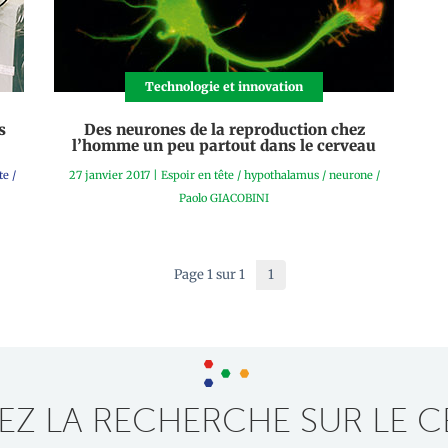
Technologie et innovation
s
Des neurones de la reproduction chez
l’homme un peu partout dans le cerveau
te
/
27 janvier 2017
|
Espoir en tête
/
hypothalamus
/
neurone
/
Paolo GIACOBINI
Page 1 sur 1
1
Z LA RECHERCHE SUR LE C