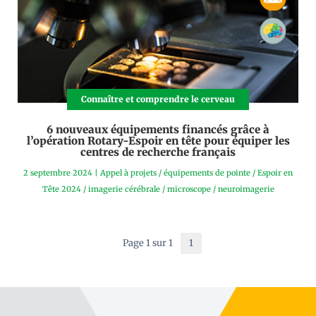
Connaître et comprendre le cerveau
6 nouveaux équipements financés grâce à
l’opération Rotary-Espoir en tête pour équiper les
centres de recherche français
2 septembre 2024
|
Appel à projets
/
équipements de pointe
/
Espoir en
Tête 2024
/
imagerie cérébrale
/
microscope
/
neuroimagerie
Page 1 sur 1
1