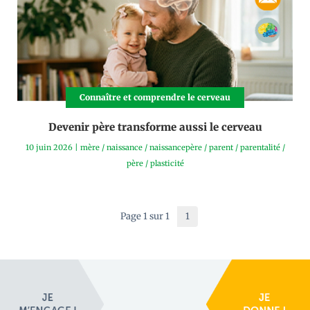
Connaître et comprendre le cerveau
Devenir père transforme aussi le cerveau
10 juin 2026
|
mère
/
naissance
/
naissancepère
/
parent
/
parentalité
/
père
/
plasticité
Page 1 sur 1
1