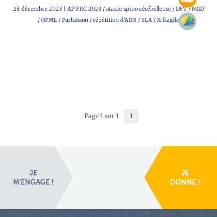
28 décembre 2023
|
AP FRC 2023
/
ataxie spino cérébelleuse
/
DFT
/
NIID
/
OPML
/
Parkinson
/
répétition d’ADN
/
SLA
/
X-fragile
Page 1 sur 1
1