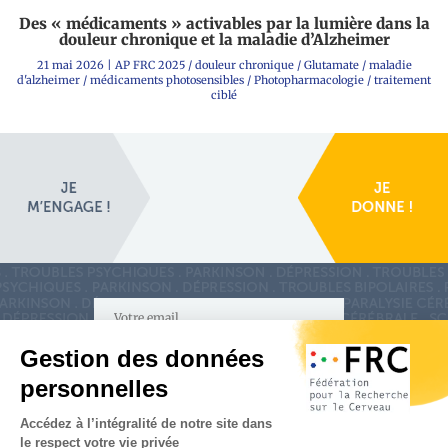
Des « médicaments » activables par la lumière dans la
douleur chronique et la maladie d’Alzheimer
21 mai 2026
|
AP FRC 2025
/
douleur chronique
/
Glutamate
/
maladie
d'alzheimer
/
médicaments photosensibles
/
Photopharmacologie
/
traitement
ciblé
S'inscrire à la newsletter
Nous suivre sur
les réseaux sociaux