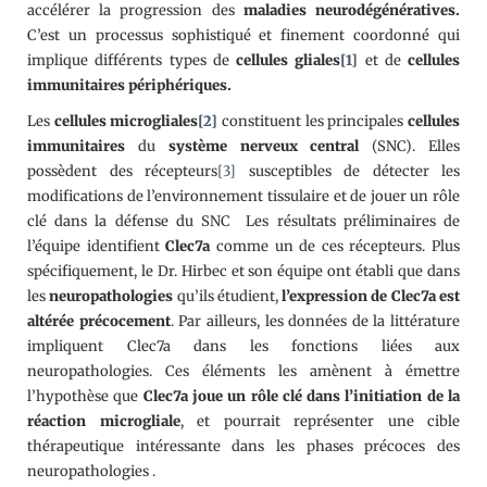
accélérer la progression des
maladies neurodégénératives.
C’est un processus sophistiqué et finement coordonné qui
implique différents types de
cellules gliales
[1]
et de
cellules
immunitaires périphériques.
Les
cellules microgliales
[2]
constituent les principales
cellules
immunitaires
du
système nerveux central
(SNC). Elles
possèdent des récepteurs
[3]
susceptibles de détecter les
modifications de l’environnement tissulaire et de jouer un rôle
clé dans la défense du SNC Les résultats préliminaires de
l’équipe identifient
Clec7a
comme un de ces récepteurs. Plus
spécifiquement, le Dr. Hirbec et son équipe ont établi que dans
les
neuropathologies
qu’ils étudient,
l’expression de Clec7a est
altérée précocement
. Par ailleurs, les données de la littérature
impliquent Clec7a dans les fonctions liées aux
neuropathologies. Ces éléments les amènent à émettre
l’hypothèse que
Clec7a joue un rôle clé dans l’initiation de la
réaction microgliale
, et pourrait représenter une cible
thérapeutique intéressante dans les phases précoces des
neuropathologies .