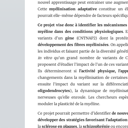
nouvel apprentissage peut entrainer une augment
Cette
myélinisation adaptative
constitue un élé
pourrait elle-même dépendre de facteurs spécifiqu
Ce projet vise donc à identifier les mécanismes 
myéline dans des conditions physiologiques
. 
variants d’un
gène
(CNTNAP2) dont la protéin
développement des fibres myélinisées
. On appell
les individus et faisant partie de la diversité gé
in vitro
qu’un grand nombre de variants de CNT
proposent d’étudier l’impact de l’un de ces varian
Ils détermineront si
l’activité physique, l’ap
changements dans la myélinisation de certaines 
ensuite l’impact du variant sur la différencia
oligodendrocytes
), la dynamique de myélinisat
nerveuses qu’elle enroule. Les chercheurs esp
moduler la plasticité de la myéline.
Ce projet pourrait permettre d’identifier
de nouve
développer des stratégies favorisant l’adaptation
la
sclérose en plaques
, la
schizophrénie
ou encore