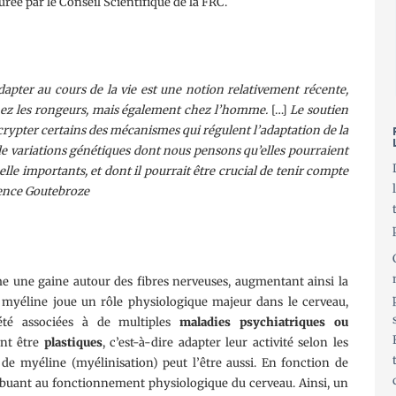
surée par le Conseil Scientifique de la FRC.
adapter au cours de la vie est une notion relativement récente,
hez les rongeurs, mais également chez l’homme.
[…]
Le soutien
crypter certains des mécanismes qui régulent l’adaptation de la
e variations génétiques dont nous pensons qu’elles pourraient
elle importants, et dont il pourrait être crucial de tenir compte
ence Goutebroze
e une gaine autour des fibres nerveuses, augmentant ainsi la
 myéline joue un rôle physiologique majeur dans le cerveau,
té associées à de multiples
maladies psychiatriques ou
nt être
plastiques
, c’est-à-dire adapter leur activité selon les
de myéline (myélinisation) peut l’être aussi. En fonction de
tribuant au fonctionnement physiologique du cerveau. Ainsi, un