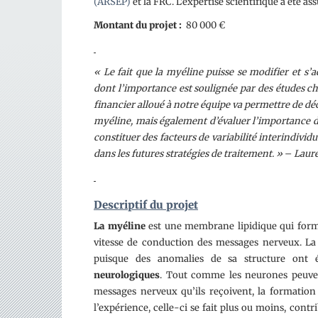
(ARSEP)
et la FRC. L’expertise scientifique a été as
Montant du projet
:
80 000 €
« Le fait que la myéline puisse se modifier et s’
dont l’importance est soulignée par des études c
financier alloué à notre équipe va permettre de dé
myéline, mais également d’évaluer l’importance d
constituer des facteurs de variabilité interindividu
dans les futures stratégies de traitement. »
–
Laur
Descriptif du projet
La myéline
est une membrane lipidique qui form
vitesse de conduction des messages nerveux. La
puisque des anomalies de sa structure ont é
neurologiques
. Tout comme les neurones peuve
messages nerveux qu’ils reçoivent, la formation 
l’expérience, celle-ci se fait plus ou moins, con