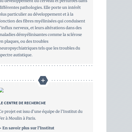
du développement du cerveau et perturbés dans
différentes pathologies. Elle porte un intérêt
plus particulier au développement et à la
fonction des fibres myélinisées qui conduisent
l’influx nerveux, et leurs altérations dans des
maladies démyélinisantes comme la sclérose
en plaques, ou des troubles
neuropsychiatriques tels que les troubles du
spectre autistique.
LE CENTRE DE RECHERCHE
Ce projet est issu d’une équipe de l’Institut du
Fer à Moulin à Paris.
> En savoir plus sur l’Institut