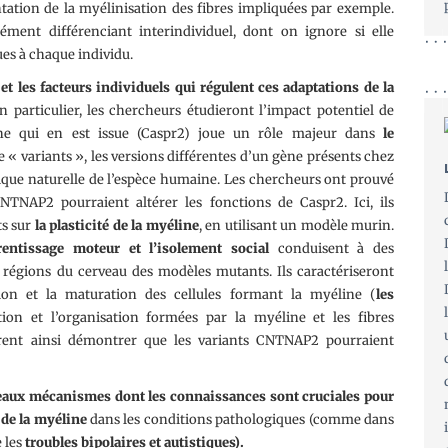
ation de la myélinisation des fibres impliquées par exemple.
ment différenciant interindividuel, dont on ignore si elle
es à chaque individu.
et les facteurs individuels qui régulent ces adaptations de la
En particulier, les chercheurs étudieront l’impact potentiel de
e qui en est issue (Caspr2) joue un rôle majeur dans
le
e « variants », les versions différentes d’un gène présents chez
nétique naturelle de l’espèce humaine. Les chercheurs ont prouvé
NAP2 pourraient altérer les fonctions de Caspr2. Ici, ils
ts sur
la plasticité de la myéline
, en utilisant un modèle murin.
prentissage moteur et l’isolement social
conduisent à des
régions du cerveau des modèles mutants. Ils caractériseront
tion et la maturation des cellules formant la myéline (
les
ion et l’organisation formées par la myéline et les fibres
èrent ainsi démontrer que les variants CNTNAP2 pourraient
aux mécanismes dont les connaissances sont cruciales pour
 de la myéline
dans les conditions pathologiques (comme dans
 les
troubles bipolaires et autistiques).