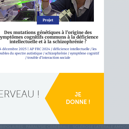
Projet
Des mutations génétiques à l’origine des
ymptômes cognitifs communs à la déficience
intellectuelle et à la schizophrénie ?
4 décembre 2025
|
AP FRC 2024
/
déficience intellectuelle
/
les
oubles du spectre autistique
/
schizophrénie
/
symptôme cognitif
/
trouble d’interaction sociale
ERVEAU !