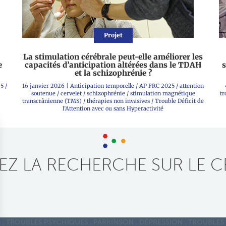
Projet
La stimulation cérébrale peut-elle améliorer les
e
capacités d’anticipation altérées dans le TDAH
s
et la schizophrénie ?
25
/
16 janvier 2026
|
Anticipation temporelle
/
AP FRC 2025
/
attention
soutenue
/
cervelet
/
schizophrénie
/
stimulation magnétique
tr
transcrânienne (TMS)
/
thérapies non invasives
/
Trouble Déficit de
l’Attention avec ou sans Hyperactivité
Z LA RECHERCHE SUR LE C