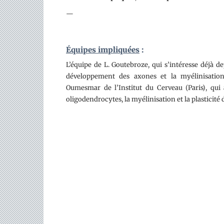
—
Équipes impliquées
:
L’équipe de L. Goutebroze, qui s’intéresse déjà 
développement des axones et la myélinisation
Oumesmar de l’Institut du Cerveau (Paris), qu
oligodendrocytes, la myélinisation et la plasticité 