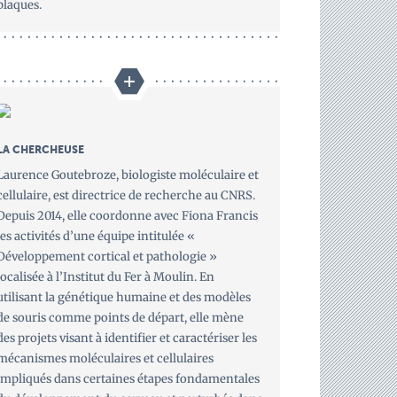
plaques.
LA CHERCHEUSE
Laurence Goutebroze, biologiste moléculaire et
cellulaire, est directrice de recherche au CNRS.
Depuis 2014, elle coordonne avec Fiona Francis
les activités d’une équipe intitulée «
Développement cortical et pathologie »
localisée à l’Institut du Fer à Moulin. En
utilisant la génétique humaine et des modèles
de souris comme points de départ, elle mène
des projets visant à identifier et caractériser les
mécanismes moléculaires et cellulaires
impliqués dans certaines étapes fondamentales