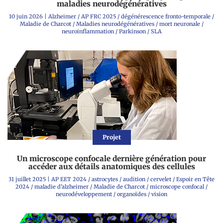
maladies neurodégénératives
10 juin 2026
|
Alzheimer
/
AP FRC 2025
/
dégénérescence fronto-temporale
/
Maladie de Charcot
/
Maladies neurodégénératives
/
mort neuronale
/
neuroinflammation
/
Parkinson
/
SLA
Projet
Un microscope confocale dernière génération pour
accéder aux détails anatomiques des cellules
31 juillet 2025
|
AP EET 2024
/
astrocytes
/
audition
/
cervelet
/
Espoir en Tête
2024
/
maladie d'alzheimer
/
Maladie de Charcot
/
microscope confocal
/
neurodéveloppement
/
organoïdes
/
vision