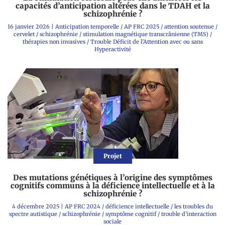
capacités d’anticipation altérées dans le TDAH et la
schizophrénie ?
16 janvier 2026
|
Anticipation temporelle
/
AP FRC 2025
/
attention soutenue
/
cervelet
/
schizophrénie
/
stimulation magnétique transcrânienne (TMS)
/
thérapies non invasives
/
Trouble Déficit de l’Attention avec ou sans
Hyperactivité
Projet
Des mutations génétiques à l’origine des symptômes
cognitifs communs à la déficience intellectuelle et à la
schizophrénie ?
4 décembre 2025
|
AP FRC 2024
/
déficience intellectuelle
/
les troubles du
spectre autistique
/
schizophrénie
/
symptôme cognitif
/
trouble d’interaction
sociale