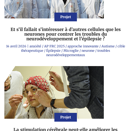
Projet
Et s’il fallait s’intéresser à d’autres cellules que les
neurones pour contrer les troubles du
neurodéveloppement et l’épilepsie ?
14 avril 2026
|
anxiété
/
AP FRC 2025
/
approche innovante
/
Autisme
/
cible
thérapeutique
/
Épilepsie
/
Microglie
/
neurone
/
troubles
neurodéveloppementaux
Projet
La stimulation cérébrale peut-elle améliorer les