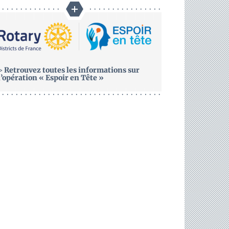
>
Retrouvez toutes les informations sur
l’opération « Espoir en Tête »