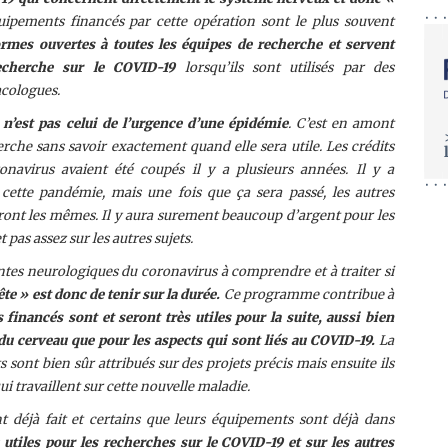
uipements financés par cette opération sont le plus souvent
ormes ouvertes à toutes les équipes de recherche et servent
echerche sur le COVID-1
9
lorsqu’ils sont utilisés par des
acologues.
 n’est pas celui de l’urgence d’une épidémie
. C’est en amont
herche sans savoir exactement quand elle sera utile. Les crédits
onavirus avaient été coupés il y a plusieurs années. Il y a
cette pandémie, mais une fois que ça sera passé, les autres
eront les mêmes. Il y aura surement beaucoup d’argent pour les
 pas assez sur les autres sujets.
eintes neurologiques du coronavirus à comprendre et à traiter si
te » est donc de tenir sur la durée.
Ce programme contribue à
financés sont et seront très utiles pour la suite, aussi bien
 du cerveau que pour les aspects qui sont liés au COVID-19.
La
 sont bien sûr attribués sur des projets précis mais ensuite ils
ui travaillent sur cette nouvelle maladie.
t déjà fait et certains que leurs équipements sont déjà dans
s
utiles pour les recherches sur le COVID-19 et sur les autres