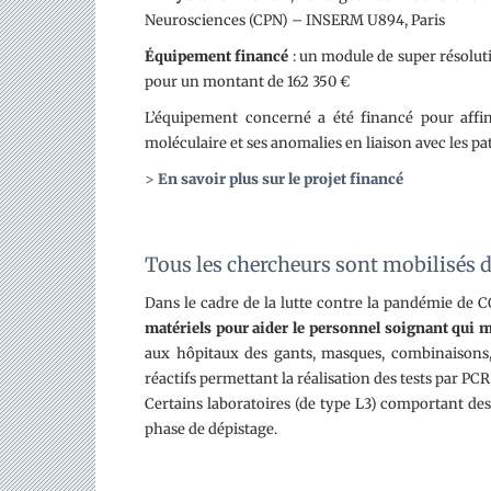
Neurosciences (CPN) – INSERM U894, Paris
Équipement financé
: un module de super résolu
pour un montant de 162 350 €
L’équipement concerné a été financé pour affine
moléculaire et ses anomalies en liaison avec les p
>
En savoir plus sur le projet financé
Tous les chercheurs sont mobilisés da
Dans le cadre de la lutte contre la pandémie de C
matériels pour aider le personnel soignant qui 
aux hôpitaux des gants, masques, combinaisons, b
réactifs permettant la réalisation des tests par PCR
Certains laboratoires (de type L3) comportant de
phase de dépistage.