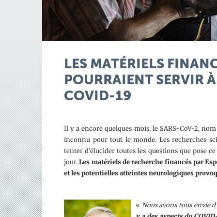
LES MATÉRIELS FINANC
POURRAIENT SERVIR À
COVID-19
Il y a encore quelques mois, le SARS-CoV-2, nom 
inconnu pour tout le monde. Les recherches scie
tenter d’élucider toutes les questions que pose c
jour.
Les matériels de recherche financés par Esp
et les potentielles atteintes neurologiques provo
«
Nous
avons tous envie d
y a des aspects du COVID