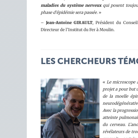
maladies du système nerveux
qui posent toujou
phase d’épidémie sera passée.
»
–
Jean-Antoine GIRAULT
, Président du Consei
Directeur de l’Institut du Fer à Moulin.
LES CHERCHEURS TÉ
«
Le microscope à 
projet a pour but 
de la moelle épi
neurodégénérative
Avec la progressi
atteinte pulmonair
du cerveau. L’ano
révélateurs de tro