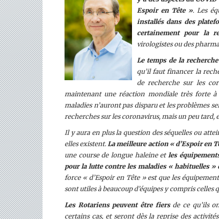
Espoir en Tête »
. L
es éq
installés dans des platef
certainement pour la r
virologistes ou des pharm
Le temps
de la recherche
qu’il faut financer la rec
de recherche sur les cor
maintenant une réaction mondiale très forte à 
maladies n’auront pas disparu et les problèmes s
recherches sur les coronavirus, mais un peu tard, et
Il y aura en plus la question des séquelles ou att
elles existent.
La meilleure action « d’Espoir en Tê
une course de longue haleine et
les équipements 
pour la lutte contre les maladies « habituelles »
force « d’Espoir en Tête » est que les équipements
sont utiles à beaucoup d’équipes y compris celles q
Les Rotariens peuvent être fiers
de ce qu’ils on
certains cas, et seront dès la reprise des activité