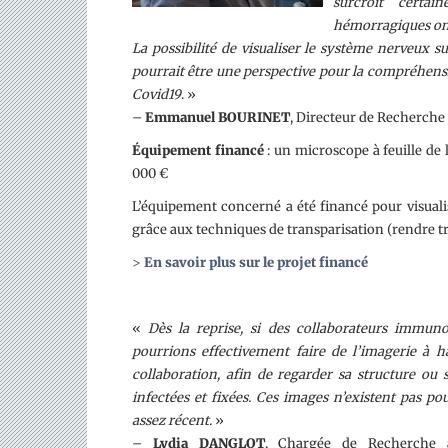
surcroit certai
hémorragiques ont 
La possibilité de visualiser le système nerveux s
pourrait être une perspective pour la compréhensi
Covid19
. »
–
Emmanuel BOURINET
, Directeur de Recherche
Équipement financé
: un microscope à feuille d
000 €
L’équipement concerné a été financé pour visuali
grâce aux techniques de transparisation (rendre t
>
En savoir plus sur le projet financé
«
Dès la reprise, si des collaborateurs immunol
pourrions effectivement faire de l’imagerie à h
collaboration, afin de regarder sa structure ou s
infectées et fixées. Ces images n’existent pas pou
assez récent.
»
–
Lydia DANGLOT
, Chargée de Recherche a