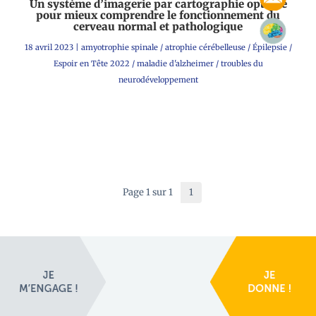
Un système d’imagerie par cartographie optique
pour mieux comprendre le fonctionnement du
cerveau normal et pathologique
18 avril 2023
|
amyotrophie spinale
/
atrophie cérébelleuse
/
Épilepsie
/
Espoir en Tête 2022
/
maladie d'alzheimer
/
troubles du
neurodéveloppement
Page 1 sur 1
1