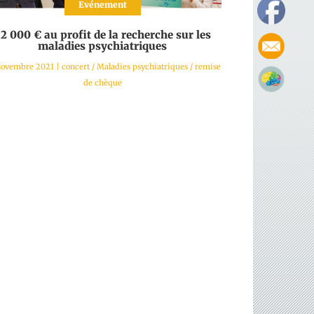
Evénement
2 000 € au profit de la recherche sur les
maladies psychiatriques
novembre 2021
|
concert
/
Maladies psychiatriques
/
remise
de chèque