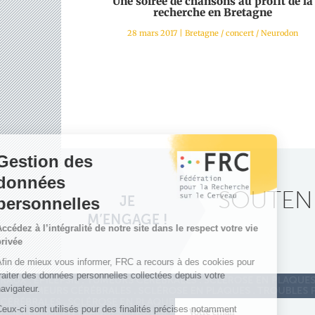
Une soirée de chansons au profit de la
recherche en Bretagne
28 mars 2017
|
Bretagne
/
concert
/
Neurodon
SOUTENE