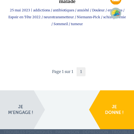
malade
25 mai 2023
|
addictions
/
antibiotiques
/
anxiété
/
Douleur
/
emotions
/
Espoir en Tête 2022
/
neurotransmetteur
/
Niemann-Pick
/
schizophrénie
/
Sommeil
/
tumeur
Page 1 sur 1
1