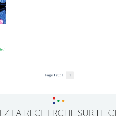
ie
/
Page 1 sur 1
1
Z LA RECHERCHE SUR LE C