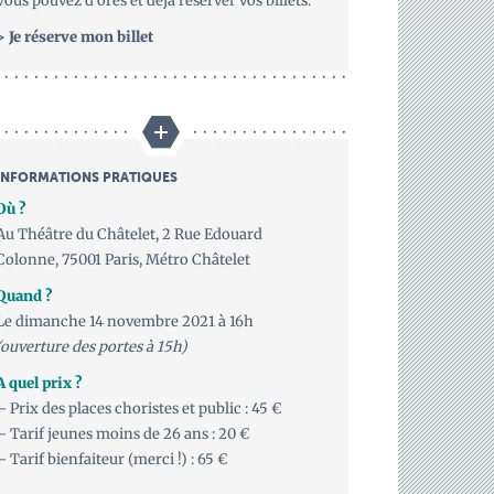
Vous pouvez d’ores et déjà réserver vos billets.
> Je réserve mon billet
INFORMATIONS PRATIQUES
Où ?
Au Théâtre du Châtelet, 2 Rue Edouard
Colonne, 75001 Paris, Métro Châtelet
Quand ?
Le dimanche 14 novembre 2021 à 16h
(ouverture des portes à 15h)
A quel prix ?
– Prix des places choristes et public : 45 €
– Tarif jeunes moins de 26 ans : 20 €
– Tarif bienfaiteur (merci !) : 65 €