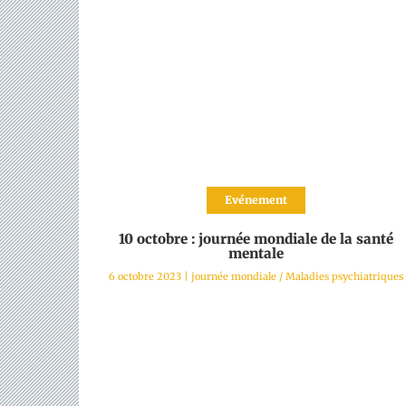
Evénement
10 octobre : journée mondiale de la santé
mentale
6 octobre 2023
|
journée mondiale
/
Maladies psychiatriques