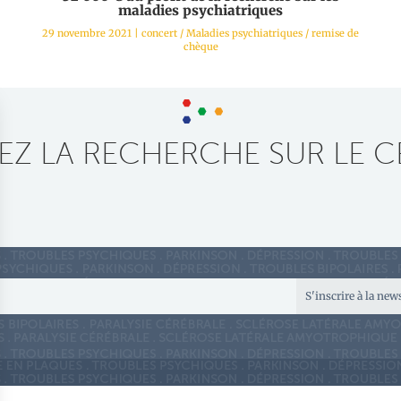
maladies psychiatriques
29 novembre 2021
|
concert
/
Maladies psychiatriques
/
remise de
chèque
Z LA RECHERCHE SUR LE C
S'inscrire à la new