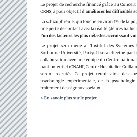
Le projet de recherche financé grâce au Concert
CRNS, a pour objectif d’
améliorer les difficultés 
La schizophrénie, qui touche environ 1% de la popu
une perte de contact avec la réalité (délires halluc
l’un des facteurs les plus néfastes accroissant v
Le projet sera mené à l’Institut des Systèmes I
Sorbonne Université, Paris). Il sera effectué par 
collaboration avec une équipe du Centre national 
haut potentiel (CNAHP, Centre Hospitalier Guillau
seront recrutés. Ce projet réunit ainsi des sp
psychologie expérimentale, de la psychologie 
traitement des signaux sociaux.
>
En savoir plus sur le projet