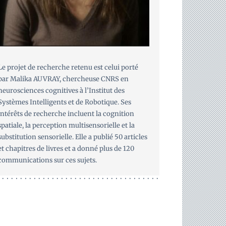
Le projet de recherche retenu est celui porté
par Malika AUVRAY, chercheuse CNRS en
neurosciences cognitives à l’Institut des
Systèmes Intelligents et de Robotique. Ses
intérêts de recherche incluent la cognition
spatiale, la perception multisensorielle et la
substitution sensorielle. Elle a publié 50 articles
et chapitres de livres et a donné plus de 120
communications sur ces sujets.