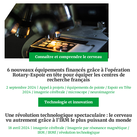
Connaître et comprendre le cerveau
6 nouveaux équipements financés grâce à l’opération
Rotary-Espoir en tête pour équiper les centres de
recherche français
2 septembre 2024
|
Appel à projets
/
équipements de pointe
/
Espoir en Tête
2024
/
imagerie cérébrale
/
microscope
/
neuroimagerie
Technologie et innovation
Une révolution technologique spectaculaire : le cerveau
vu autrement grâce à l’IRM le plus puissant du monde
18 avril 2024
|
imagerie cérébrale
/
Imagerie par résonance magnétique
/
IRM
/
IRMf
/
révolution technologique