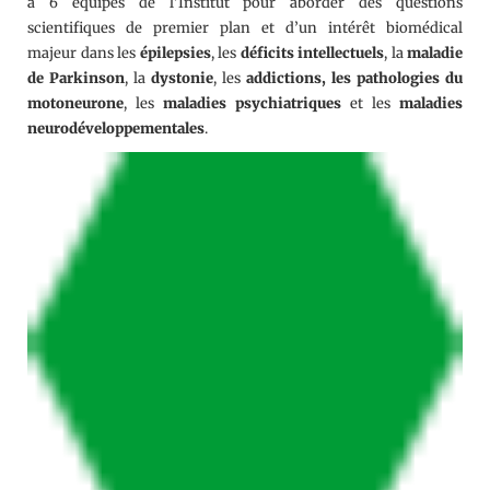
à 6 équipes de l’Institut pour aborder des questions
scientifiques de premier plan et d’un intérêt biomédical
majeur dans les
épilepsies
, les
déficits intellectuels
, la
maladie
de Parkinson
, la
dystonie
, les
addictions, les pathologies du
motoneurone
, les
maladies psychiatriques
et les
maladies
neurodéveloppementales
.