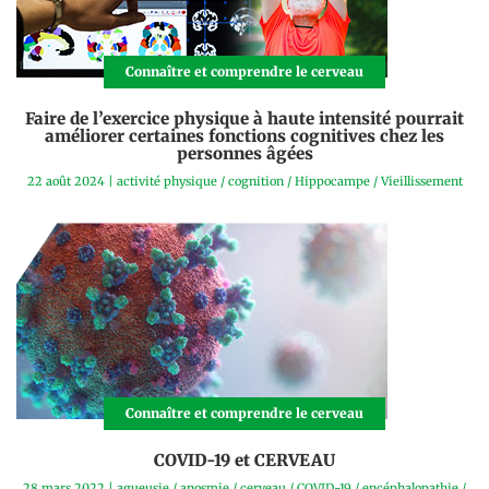
Connaître et comprendre le cerveau
Faire de l’exercice physique à haute intensité pourrait
améliorer certaines fonctions cognitives chez les
personnes âgées
22 août 2024
|
activité physique
/
cognition
/
Hippocampe
/
Vieillissement
Connaître et comprendre le cerveau
COVID-19 et CERVEAU
28 mars 2022
|
agueusie
/
anosmie
/
cerveau
/
COVID-19
/
encéphalopathie
/