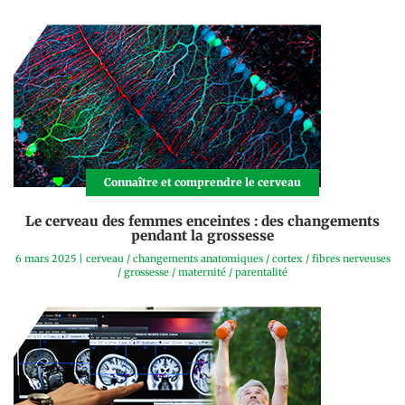
Connaître et comprendre le cerveau
Le cerveau des femmes enceintes : des changements
pendant la grossesse
6 mars 2025
|
cerveau
/
changements anatomiques
/
cortex
/
fibres nerveuses
/
grossesse
/
maternité
/
parentalité