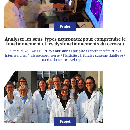
Projet
Analyser les sous-types neuronaux pour comprendre le
fonctionnement et les dysfonctionnements du cerveau
21 mai 2026
|
AP EET 2025
/
Autisme
/
Épilepsie
/
Espoir en Tête 2025
/
interneurones
/
microscope inversé
/
Plasticité cérébrale
/
système fluidique
/
troubles du neurodéveloppement
Projet