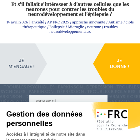
Et s’il fallait s’intéresser à d’autres cellules que les
neurones pour contrer les troubles du
neurodéveloppement et l’épilepsie ?
14 avril 2026
|
anxiété
/
AP FRC 2025
/
approche innovante
/
Autisme
/
cible
thérapeutique
/
Épilepsie
/
Microglie
/
neurone
/
troubles
neurodéveloppementaux
S'inscrire à la newsletter
Nous suivre sur
les réseaux sociaux