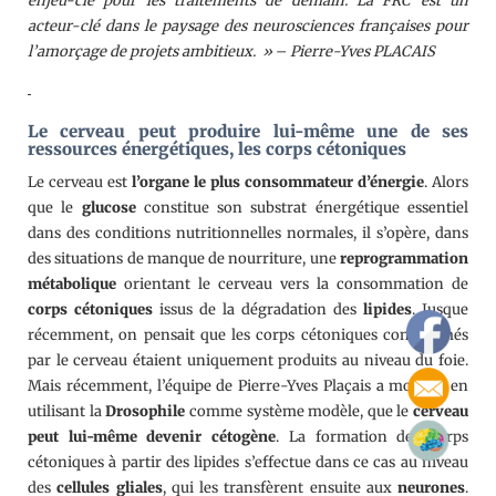
enjeu-clé pour les traitements de demain. La FRC est un
acteur-clé dans le paysage des neurosciences françaises pour
l’amorçage de projets ambitieux.
»
–
Pierre-Yves PLACAIS
Le cerveau peut produire lui-même une de ses
ressources énergétiques, les corps cétoniques
Le cerveau est
l’organe le plus consommateur d’énergie
. Alors
que le
glucose
constitue son substrat énergétique essentiel
dans des conditions nutritionnelles normales, il s’opère, dans
des situations de manque de nourriture, une
reprogrammation
métabolique
orientant le cerveau vers la consommation de
corps cétoniques
issus de la dégradation des
lipides
. Jusque
récemment, on pensait que les corps cétoniques consommés
par le cerveau étaient uniquement produits au niveau du foie.
Mais récemment, l’équipe de Pierre-Yves Plaçais a montré, en
utilisant la
Drosophile
comme système modèle, que le
cerveau
peut lui-même devenir cétogène
. La formation des corps
cétoniques à partir des lipides s’effectue dans ce cas au niveau
des
cellules gliales
, qui les transfèrent ensuite aux
neurones
.