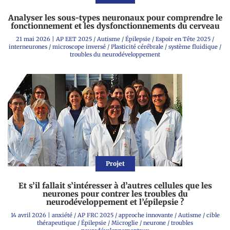
Analyser les sous-types neuronaux pour comprendre le
fonctionnement et les dysfonctionnements du cerveau
21 mai 2026
|
AP EET 2025
/
Autisme
/
Épilepsie
/
Espoir en Tête 2025
/
interneurones
/
microscope inversé
/
Plasticité cérébrale
/
système fluidique
/
troubles du neurodéveloppement
Projet
Et s’il fallait s’intéresser à d’autres cellules que les
neurones pour contrer les troubles du
neurodéveloppement et l’épilepsie ?
14 avril 2026
|
anxiété
/
AP FRC 2025
/
approche innovante
/
Autisme
/
cible
thérapeutique
/
Épilepsie
/
Microglie
/
neurone
/
troubles