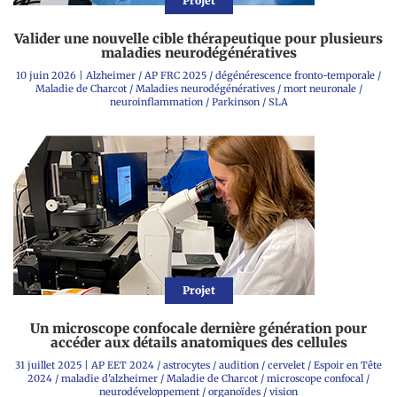
Projet
Valider une nouvelle cible thérapeutique pour plusieurs
maladies neurodégénératives
10 juin 2026
|
Alzheimer
/
AP FRC 2025
/
dégénérescence fronto-temporale
/
Maladie de Charcot
/
Maladies neurodégénératives
/
mort neuronale
/
neuroinflammation
/
Parkinson
/
SLA
Projet
Un microscope confocale dernière génération pour
accéder aux détails anatomiques des cellules
31 juillet 2025
|
AP EET 2024
/
astrocytes
/
audition
/
cervelet
/
Espoir en Tête
2024
/
maladie d'alzheimer
/
Maladie de Charcot
/
microscope confocal
/
neurodéveloppement
/
organoïdes
/
vision