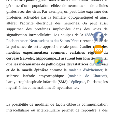
génome d’une population ciblée de neurones ou de cellules
gliales avec des virus. Par exemple, on peut faire exprimer des
protéines activables par la lumière (optogénétique) et ainsi
altérer l’activité électrique des neurones. On peut aussi
supprimer des protéines impliquées dans des voies de
signalisation intracellulaire. Les équipes de la
Fédération de
Recherche en Neurosciences des Saints Pères
tireront partie de
la puissance de cette approche virale pour
étudier chez des
modèles expérimentaux comment certaines régions du
cerveau (cervelet, hippocampe…) assurent leur fonction, ainsi
que les mécanismes de pathologies dévastatrices du cerveau
et de la moelle épinière
comme la
maladie d’Alzheimer
, la
sclérose latérale amyotrophique (
maladie de Charcot
),
l’amyotrophie spinale infantile (SMA), l’
épilepsie
, l’autisme, les
myasthénies et les maladies démyelinisantes.
La possibilité de modifier de façon ciblée la communication
intracellulaire ou intercellulaire permet de répondre à des