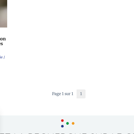
ion
es
ie
/
Page 1 sur 1
1