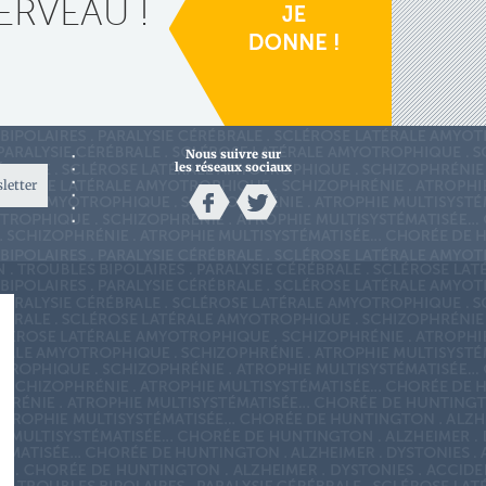
ERVEAU !
Nous suivre sur
les réseaux sociaux
sletter