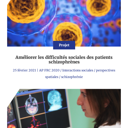
Projet
Améliorer les difficultés sociales des patients
schizophrènes
25 février 2021
|
AP FRC 2020
/
Interactions sociales
/
perspectives
spatiales
/
schizophrénie