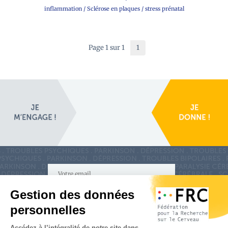
inflammation
/
Sclérose en plaques
/
stress prénatal
Page 1 sur 1
1
S'inscrire à la newsletter
Nous suivre sur
les réseaux sociaux