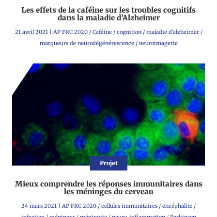
Les effets de la caféine sur les troubles cognitifs
dans la maladie d’Alzheimer
21 avril 2021
|
AP FRC 2020
/
Caféine
/
cognition
/
maladie d'alzheimer
/
marqueurs de neurodégénérescence
/
neuroimagerie
Projet
Mieux comprendre les réponses immunitaires dans
les méninges du cerveau
24 mars 2021
|
AP FRC 2020
/
cellules immunitaires
/
encéphalite
/
infection
/
méninges
/
méningite
/
neuro-inflammation
/
Parkinson