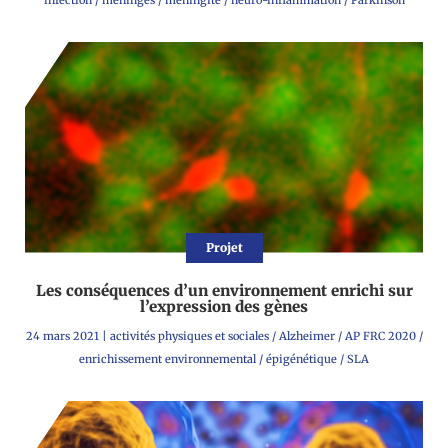
Projet
Les conséquences d’un environnement enrichi sur
l’expression des gènes
24 mars 2021
|
activités physiques et sociales
/
Alzheimer
/
AP FRC 2020
/
enrichissement environnemental
/
épigénétique
/
SLA