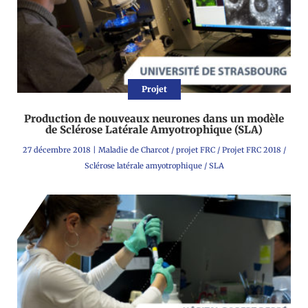
Projet
Production de nouveaux neurones dans un modèle
de Sclérose Latérale Amyotrophique (SLA)
27 décembre 2018
|
Maladie de Charcot
/
projet FRC
/
Projet FRC 2018
/
Sclérose latérale amyotrophique
/
SLA