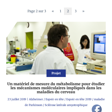
Page 2 sur 3
«
1
2
3
»
Projet
Un matériel de mesure du métabolisme pour étudier
les mécanismes moléculaires impliqués dans les
maladies du cerveau
23 juillet 2019
|
Alzheimer
/
Espoir en tête
/
Espoir en tête 2019
/
maladie
de Parkinson
/
Sclérose latérale amyotrophique