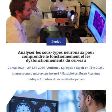
Projet
Analyser les sous-types neuronaux pour
comprendre le fonctionnement et les
dysfonctionnements du cerveau
21 mai 2026
|
AP EET 2025
/
Autisme
/
Épilepsie
/
Espoir en Tête 2025
/
interneurones
/
microscope inversé
/
Plasticité cérébrale
/
système
fluidique
/
troubles du neurodéveloppement