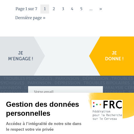
Page 1 sur 7
1
2
3
4
5
…
»
Dernière page »
S'inscrire à la newsletter
Nous suivre sur
les réseaux sociaux