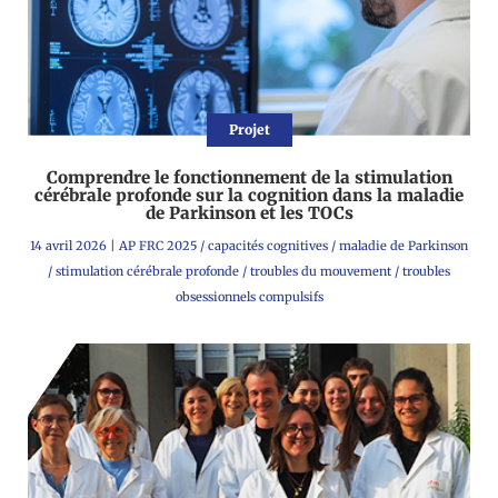
Projet
Comprendre le fonctionnement de la stimulation
cérébrale profonde sur la cognition dans la maladie
de Parkinson et les TOCs
14 avril 2026
|
AP FRC 2025
/
capacités cognitives
/
maladie de Parkinson
/
stimulation cérébrale profonde
/
troubles du mouvement
/
troubles
obsessionnels compulsifs