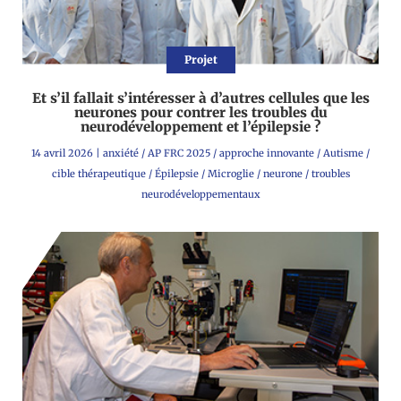
Projet
Et s’il fallait s’intéresser à d’autres cellules que les
neurones pour contrer les troubles du
neurodéveloppement et l’épilepsie ?
14 avril 2026
|
anxiété
/
AP FRC 2025
/
approche innovante
/
Autisme
/
cible thérapeutique
/
Épilepsie
/
Microglie
/
neurone
/
troubles
neurodéveloppementaux