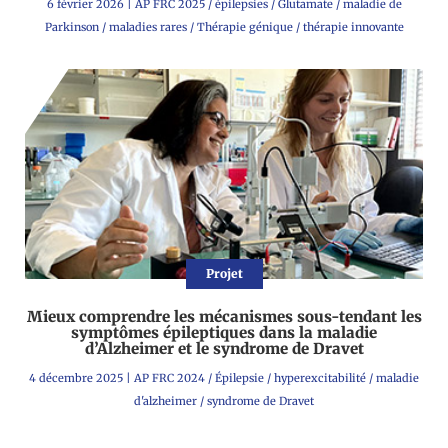
6 février 2026
|
AP FRC 2025
/
épilepsies
/
Glutamate
/
maladie de
Parkinson
/
maladies rares
/
Thérapie génique
/
thérapie innovante
Projet
Mieux comprendre les mécanismes sous-tendant les
symptômes épileptiques dans la maladie
d’Alzheimer et le syndrome de Dravet
4 décembre 2025
|
AP FRC 2024
/
Épilepsie
/
hyperexcitabilité
/
maladie
d'alzheimer
/
syndrome de Dravet