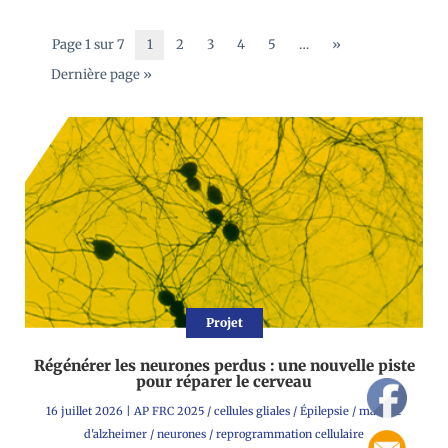
Page 1 sur 7
1
2
3
4
5
…
»
Dernière page »
Projet
Régénérer les neurones perdus : une nouvelle piste
pour réparer le cerveau
16 juillet 2026
|
AP FRC 2025
/
cellules gliales
/
Épilepsie
/
maladie
d'alzheimer
/
neurones
/
reprogrammation cellulaire